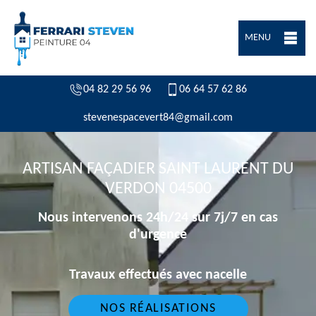
MENU
04 82 29 56 96
06 64 57 62 86
stevenespacevert84@gmail.com
ARTISAN FAÇADIER SAINT LAURENT DU
VERDON 04500
Nous intervenons 24h/24 sur 7j/7 en cas
d'urgence
Travaux effectués avec nacelle
NOS RÉALISATIONS