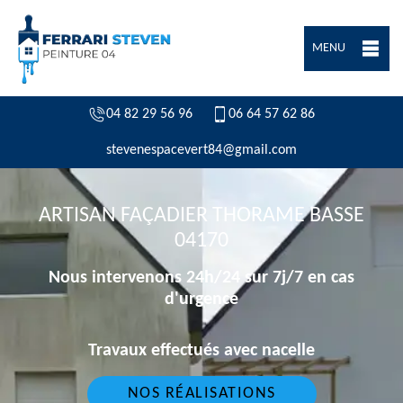
MENU
04 82 29 56 96
06 64 57 62 86
stevenespacevert84@gmail.com
ARTISAN FAÇADIER THORAME BASSE
04170
Nous intervenons 24h/24 sur 7j/7 en cas
d'urgence
Travaux effectués avec nacelle
NOS RÉALISATIONS