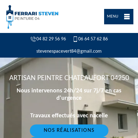
MENU
04 82 29 56 96
06 64 57 62 86
stevenespacevert84@gmail.com
ARTISAN PEINTRE CHATEAUFORT 04250
Nous intervenons 24h/24 sur 7j/7 en cas
d'urgence
Travaux effectués avec nacelle
NOS RÉALISATIONS