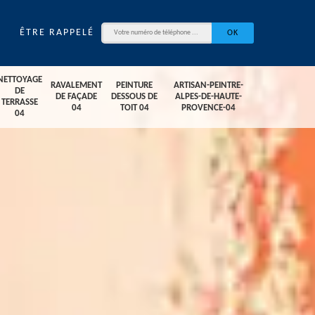
ÊTRE RAPPELÉ
NETTOYAGE
RAVALEMENT
PEINTURE
ARTISAN-PEINTRE-
DE
DE FAÇADE
DESSOUS DE
ALPES-DE-HAUTE-
TERRASSE
04
TOIT 04
PROVENCE-04
04