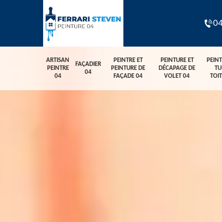
04
ARTISAN
PEINTRE ET
PEINTURE ET
PEIN
FAÇADIER
PEINTRE
PEINTURE DE
DÉCAPAGE DE
TU
04
04
FAÇADE 04
VOLET 04
TOI