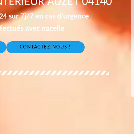
NTÉRIEUR AUZET 04140
4 sur 7j/7 en cas d'urgence
fectués avec nacelle
CONTACTEZ-NOUS !