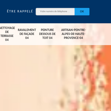
ÊTRE RAPPELÉ
NETTOYAGE
RAVALEMENT
PEINTURE
ARTISAN-PEINTRE-
DE
DE FAÇADE
DESSOUS DE
ALPES-DE-HAUTE-
TERRASSE
04
TOIT 04
PROVENCE-04
04