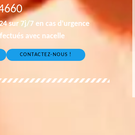
4660
4 sur 7j/7 en cas d'urgence
fectués avec nacelle
CONTACTEZ-NOUS !