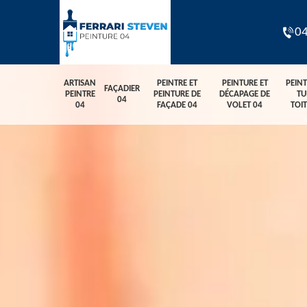
04
ARTISAN
PEINTRE ET
PEINTURE ET
PEIN
FAÇADIER
PEINTRE
PEINTURE DE
DÉCAPAGE DE
TU
04
04
FAÇADE 04
VOLET 04
TOI