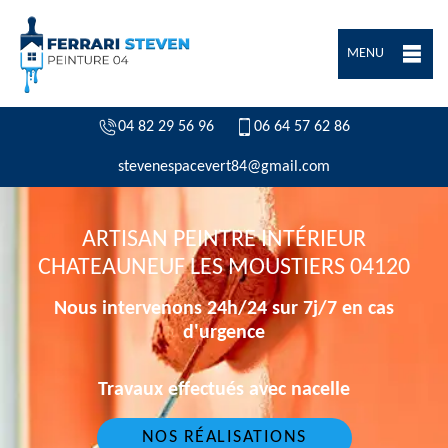
MENU
04 82 29 56 96
06 64 57 62 86
stevenespacevert84@gmail.com
ARTISAN PEINTRE INTÉRIEUR
CHATEAUNEUF LES MOUSTIERS 04120
Nous intervenons 24h/24 sur 7j/7 en cas
d'urgence
Travaux effectués avec nacelle
NOS RÉALISATIONS