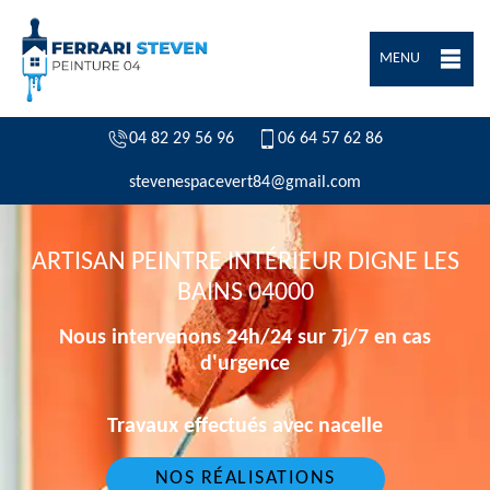
MENU
04 82 29 56 96
06 64 57 62 86
stevenespacevert84@gmail.com
ARTISAN PEINTRE INTÉRIEUR DIGNE LES
BAINS 04000
Nous intervenons 24h/24 sur 7j/7 en cas
d'urgence
Travaux effectués avec nacelle
NOS RÉALISATIONS