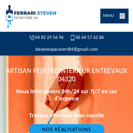
MENU
04 82 29 56 96
06 64 57 62 86
stevenespacevert84@gmail.com
ARTISAN PEINTRE INTÉRIEUR ENTREVAUX
04320
Nous intervenons 24h/24 sur 7j/7 en cas
d'urgence
Travaux effectués avec nacelle
NOS RÉALISATIONS