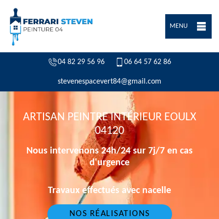
MENU
04 82 29 56 96
06 64 57 62 86
stevenespacevert84@gmail.com
ARTISAN PEINTRE INTÉRIEUR EOULX
04120
Nous intervenons 24h/24 sur 7j/7 en cas
d'urgence
Travaux effectués avec nacelle
NOS RÉALISATIONS