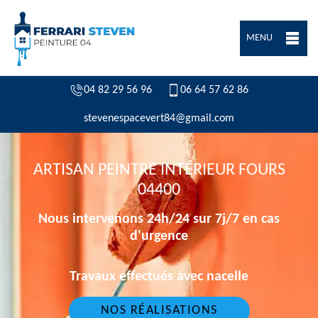
MENU
04 82 29 56 96
06 64 57 62 86
stevenespacevert84@gmail.com
ARTISAN PEINTRE INTÉRIEUR FOURS
04400
Nous intervenons 24h/24 sur 7j/7 en cas
d'urgence
Travaux effectués avec nacelle
NOS RÉALISATIONS