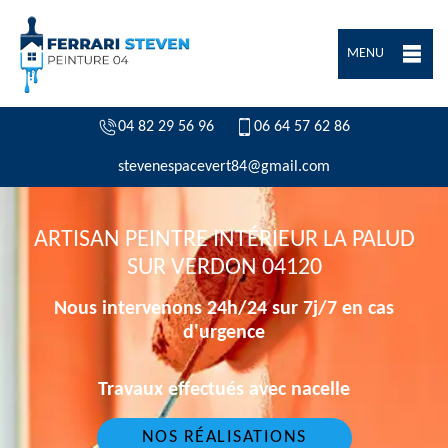
MENU
04 82 29 56 96
06 64 57 62 86
stevenespacevert84@gmail.com
ARTISAN PEINTRE INTÉRIEUR LA PALUD
SUR VERDON 04120
Nous intervenons 24h/24 sur 7j/7 en cas
d'urgence
Travaux effectués avec nacelle
NOS RÉALISATIONS