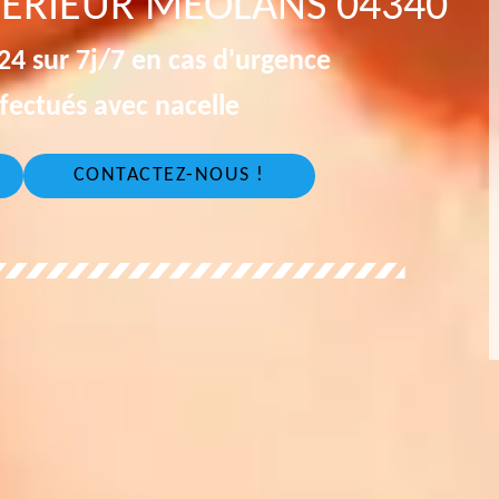
TÉRIEUR MEOLANS 04340
4 sur 7j/7 en cas d'urgence
fectués avec nacelle
CONTACTEZ-NOUS !