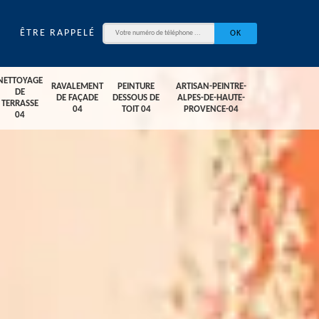
ÊTRE RAPPELÉ
NETTOYAGE
RAVALEMENT
PEINTURE
ARTISAN-PEINTRE-
DE
DE FAÇADE
DESSOUS DE
ALPES-DE-HAUTE-
TERRASSE
04
TOIT 04
PROVENCE-04
04