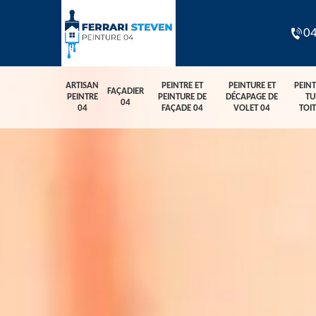
04
ARTISAN
PEINTRE ET
PEINTURE ET
PEIN
FAÇADIER
PEINTRE
PEINTURE DE
DÉCAPAGE DE
TU
04
04
FAÇADE 04
VOLET 04
TOI