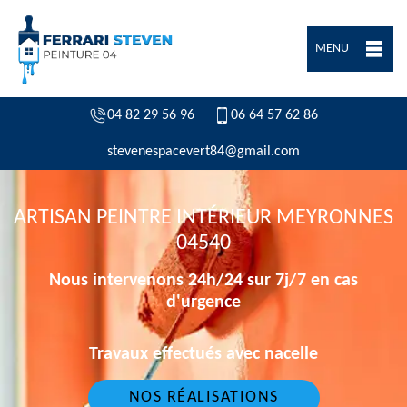
MENU
04 82 29 56 96
06 64 57 62 86
stevenespacevert84@gmail.com
ARTISAN PEINTRE INTÉRIEUR MEYRONNES
04540
Nous intervenons 24h/24 sur 7j/7 en cas
d'urgence
Travaux effectués avec nacelle
NOS RÉALISATIONS