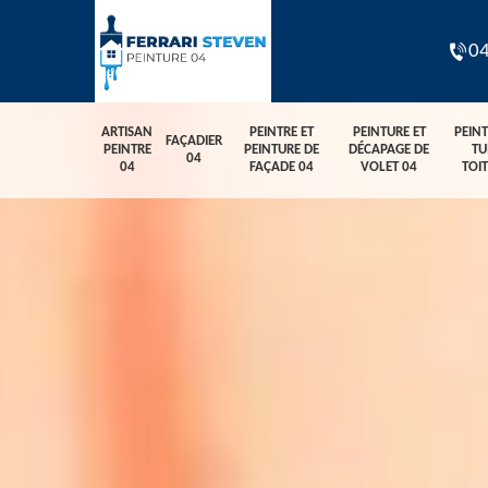
04
ARTISAN
PEINTRE ET
PEINTURE ET
PEIN
FAÇADIER
PEINTRE
PEINTURE DE
DÉCAPAGE DE
TU
04
04
FAÇADE 04
VOLET 04
TOI