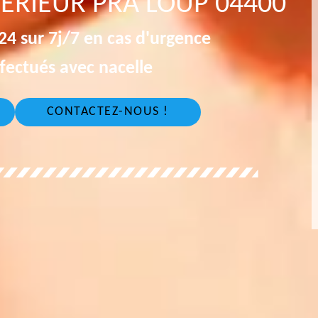
TÉRIEUR PRA LOUP 04400
4 sur 7j/7 en cas d'urgence
fectués avec nacelle
CONTACTEZ-NOUS !