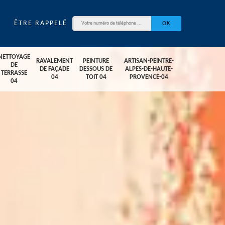
ÊTRE RAPPELÉ
NETTOYAGE
RAVALEMENT
PEINTURE
ARTISAN-PEINTRE-
DE
DE FAÇADE
DESSOUS DE
ALPES-DE-HAUTE-
TERRASSE
04
TOIT 04
PROVENCE-04
04