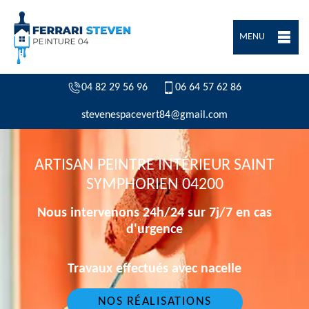
MENU
04 82 29 56 96
06 64 57 62 86
stevenespacevert84@gmail.com
ARTISAN PEINTRE INTÉRIEUR SAINT
SYMPHORIEN 04200
Nous intervenons 24h/24 sur 7j/7 en cas
d'urgence
Travaux effectués avec nacelle
NOS RÉALISATIONS