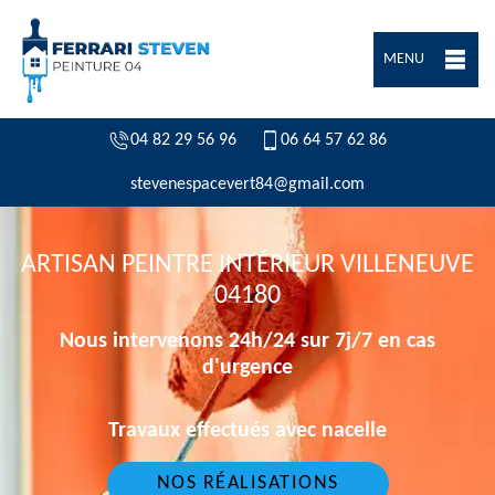
MENU
04 82 29 56 96
06 64 57 62 86
stevenespacevert84@gmail.com
ARTISAN PEINTRE INTÉRIEUR VILLENEUVE
04180
Nous intervenons 24h/24 sur 7j/7 en cas
d'urgence
Travaux effectués avec nacelle
NOS RÉALISATIONS