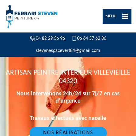
MENU
04 82 29 56 96
06 64 57 62 86
stevenespacevert84@gmail.com
ARTISAN PEINTRE INTÉRIEUR VILLEVIEILLE
04320
Nous intervenons 24h/24 sur 7j/7 en cas
d'urgence
Travaux effectués avec nacelle
NOS RÉALISATIONS