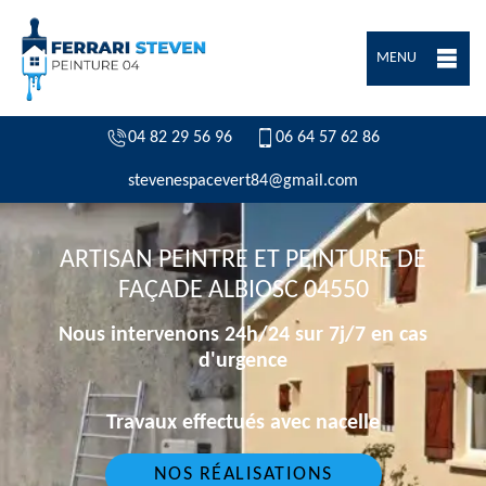
MENU
04 82 29 56 96
06 64 57 62 86
stevenespacevert84@gmail.com
ARTISAN PEINTRE ET PEINTURE DE
FAÇADE ALBIOSC 04550
Nous intervenons 24h/24 sur 7j/7 en cas
d'urgence
Travaux effectués avec nacelle
NOS RÉALISATIONS