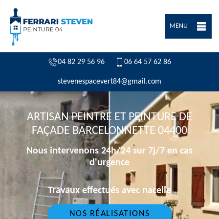
MENU
04 82 29 56 96
06 64 57 62 86
stevenespacevert84@gmail.com
ARTISAN PEINTRE ET PEINTURE DE
FAÇADE BARCELONNETTE 04400
Nous intervenons 24h/24 sur 7j/7 en cas
d'urgence
Travaux effectués avec nacelle
NOS RÉALISATIONS