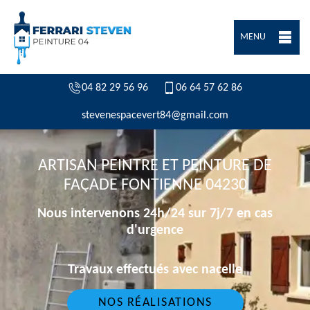
MENU
04 82 29 56 96
06 64 57 62 86
stevenespacevert84@gmail.com
ARTISAN PEINTRE ET PEINTURE DE
FAÇADE FONTIENNE 04230
Nous intervenons 24h/24 sur 7j/7 en cas
d'urgence
Travaux effectués avec nacelle
NOS RÉALISATIONS