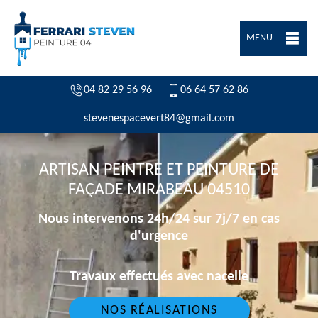
MENU
04 82 29 56 96
06 64 57 62 86
stevenespacevert84@gmail.com
ARTISAN PEINTRE ET PEINTURE DE
FAÇADE MIRABEAU 04510
Nous intervenons 24h/24 sur 7j/7 en cas
d'urgence
Travaux effectués avec nacelle
NOS RÉALISATIONS