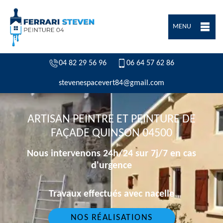
MENU
04 82 29 56 96
06 64 57 62 86
stevenespacevert84@gmail.com
ARTISAN PEINTRE ET PEINTURE DE
FAÇADE QUINSON 04500
Nous intervenons 24h/24 sur 7j/7 en cas
d'urgence
Travaux effectués avec nacelle
NOS RÉALISATIONS