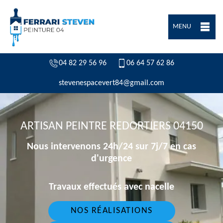
MENU
04 82 29 56 96
06 64 57 62 86
stevenespacevert84@gmail.com
ARTISAN PEINTRE REDORTIERS 04150
Nous intervenons 24h/24 sur 7j/7 en cas
d'urgence
Travaux effectués avec nacelle
NOS RÉALISATIONS