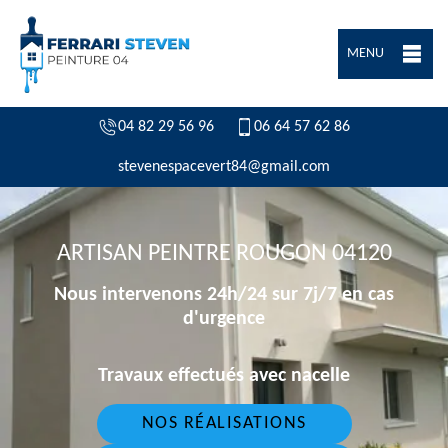
MENU
04 82 29 56 96
06 64 57 62 86
stevenespacevert84@gmail.com
ARTISAN PEINTRE ROUGON 04120
Nous intervenons 24h/24 sur 7j/7 en cas
d'urgence
Travaux effectués avec nacelle
NOS RÉALISATIONS