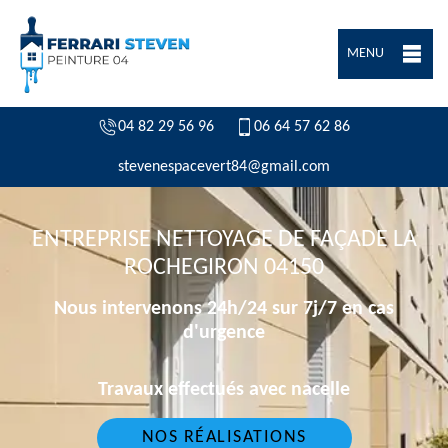
MENU
04 82 29 56 96
06 64 57 62 86
stevenespacevert84@gmail.com
ENTREPRISE NETTOYAGE DE FAÇADE LA
ROCHEGIRON 04150
Nous intervenons 24h/24 sur 7j/7 en cas
d'urgence
Travaux effectués avec nacelle
NOS RÉALISATIONS