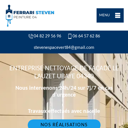
MENU
04 82 29 56 96
06 64 57 62 86
stevenespacevert84@gmail.com
ENTREPRISE NETTOYAGE DE FAÇADE LE
LAUZET UBAYE 04340
Nous intervenons 24h/24 sur 7j/7 en cas
d'urgence
Travaux effectués avec nacelle
NOS RÉALISATIONS