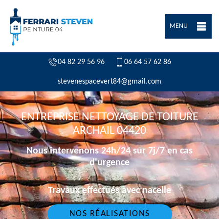
MENU
04 82 29 56 96
06 64 57 62 86
stevenespacevert84@gmail.com
ENTREPRISE NETTOYAGE DE TOITURE
ARCHAIL 04420
Nous intervenons 24h/24 sur 7j/7 en cas
d'urgence
Travaux effectués avec nacelle
NOS RÉALISATIONS