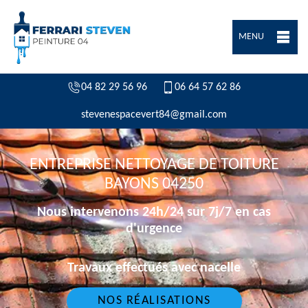
MENU
04 82 29 56 96
06 64 57 62 86
stevenespacevert84@gmail.com
ENTREPRISE NETTOYAGE DE TOITURE
BAYONS 04250
Nous intervenons 24h/24 sur 7j/7 en cas
d'urgence
Travaux effectués avec nacelle
NOS RÉALISATIONS