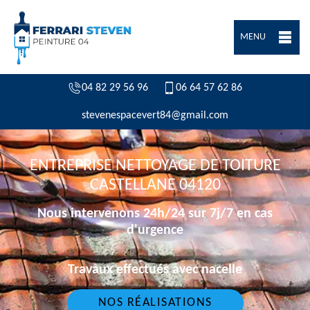
MENU
04 82 29 56 96
06 64 57 62 86
stevenespacevert84@gmail.com
ENTREPRISE NETTOYAGE DE TOITURE
CASTELLANE 04120
Nous intervenons 24h/24 sur 7j/7 en cas
d'urgence
Travaux effectués avec nacelle
NOS RÉALISATIONS