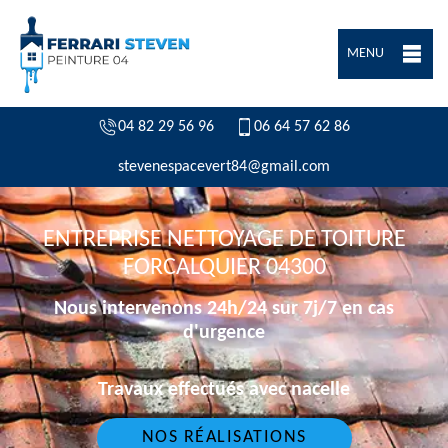
MENU
04 82 29 56 96
06 64 57 62 86
stevenespacevert84@gmail.com
ENTREPRISE NETTOYAGE DE TOITURE
FORCALQUIER 04300
Nous intervenons 24h/24 sur 7j/7 en cas
d'urgence
Travaux effectués avec nacelle
NOS RÉALISATIONS