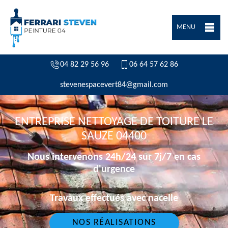
MENU
04 82 29 56 96
06 64 57 62 86
stevenespacevert84@gmail.com
ENTREPRISE NETTOYAGE DE TOITURE LE
SAUZE 04400
Nous intervenons 24h/24 sur 7j/7 en cas
d'urgence
Travaux effectués avec nacelle
NOS RÉALISATIONS