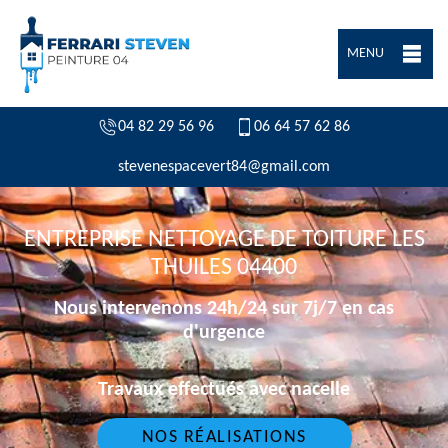
MENU
04 82 29 56 96
06 64 57 62 86
stevenespacevert84@gmail.com
ENTREPRISE NETTOYAGE DE TOITURE LES
THUILES 04400
Nous intervenons 24h/24 sur 7j/7 en cas
d'urgence
Travaux effectués avec nacelle
NOS RÉALISATIONS