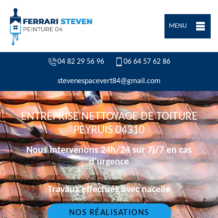
MENU
04 82 29 56 96
06 64 57 62 86
stevenespacevert84@gmail.com
ENTREPRISE NETTOYAGE DE TOITURE
PEYRUIS 04310
Nous intervenons 24h/24 sur 7j/7 en cas
d'urgence
Travaux effectués avec nacelle
NOS RÉALISATIONS