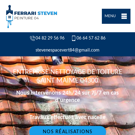
MENU
04 82 29 56 96
06 64 57 62 86
stevenespacevert84@gmail.com
ENTREPRISE NETTOYAGE DE TOITURE
SAINT MAIME 04300
Nous intervenons 24h/24 sur 7j/7 en cas
d'urgence
Travaux effectués avec nacelle
NOS RÉALISATIONS