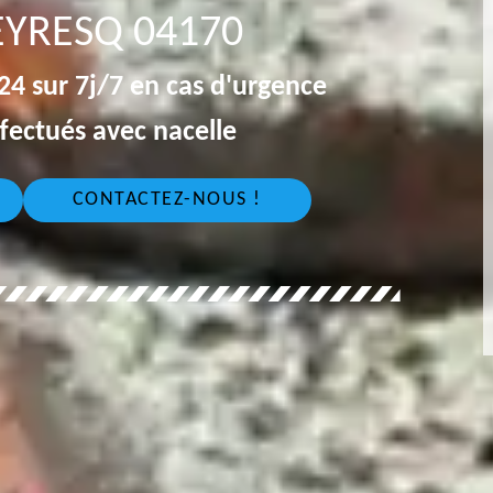
EYRESQ 04170
4 sur 7j/7 en cas d'urgence
fectués avec nacelle
CONTACTEZ-NOUS !