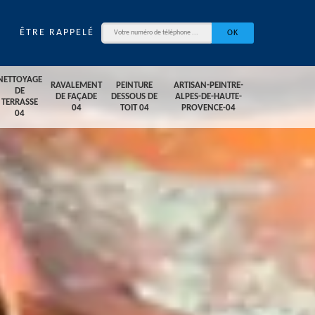
ÊTRE RAPPELÉ
NETTOYAGE
RAVALEMENT
PEINTURE
ARTISAN-PEINTRE-
DE
DE FAÇADE
DESSOUS DE
ALPES-DE-HAUTE-
TERRASSE
04
TOIT 04
PROVENCE-04
04