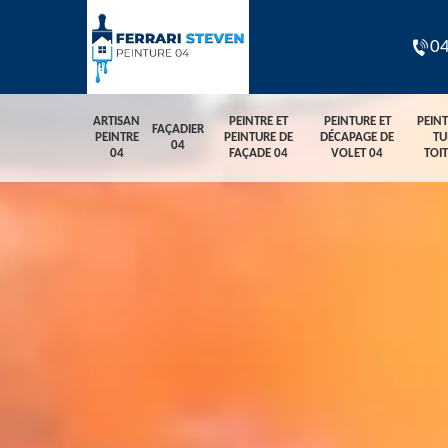
04
ARTISAN
PEINTRE ET
PEINTURE ET
PEIN
FAÇADIER
PEINTRE
PEINTURE DE
DÉCAPAGE DE
TU
04
04
FAÇADE 04
VOLET 04
TOI