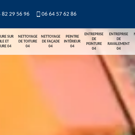
 82 29 56 96
06 64 57 62 86
ENTREPRISE
ENTREPRISE
TURE SUR
NETTOYAGE
NETTOYAGE
PEINTRE
DE
DE
ILE ET
DE TOITURE
DE FAÇADE
INTÉRIEUR
PEINTURE
RAVALEMENT
TURE 04
04
04
04
04
04