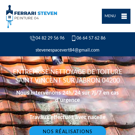
MENU
04 82 29 56 96
06 64 57 62 86
stevenespacevert84@gmail.com
ENTREPRISE NETTOYAGE DE TOITURE
SAINT VINCENT SUR JABRON 04200
Nous intervenons 24h/24 sur 7j/7 en cas
d'urgence
Travaux effectués avec nacelle
NOS RÉALISATIONS