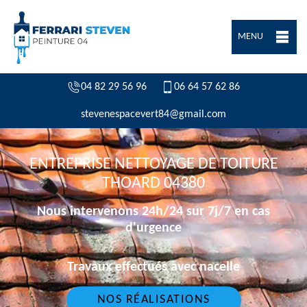
MENU
04 82 29 56 96
06 64 57 62 86
stevenespacevert84@gmail.com
ENTREPRISE NETTOYAGE DE TOITURE
THOARD 04380
Nous intervenons 24h/24 sur 7j/7 en cas
d'urgence
Travaux effectués avec nacelle
NOS RÉALISATIONS