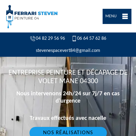
MENU
04 82 29 56 96
06 64 57 62 86
stevenespacevert84@gmail.com
ENTREPRISE PEINTURE ET DÉCAPAGE DE
VOLET MANE 04300
Nous intervenons 24h/24 sur 7j/7 en cas
d'urgence
Travaux effectués avec nacelle
NOS RÉALISATIONS