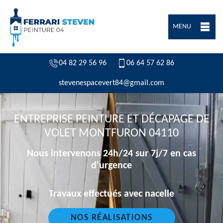
MENU
04 82 29 56 96
06 64 57 62 86
stevenespacevert84@gmail.com
ENTREPRISE PEINTURE ET DÉCAPAGE DE
VOLET MONTFURON 04110
Nous intervenons 24h/24 sur 7j/7 en cas
d'urgence
Travaux effectués avec nacelle
NOS RÉALISATIONS