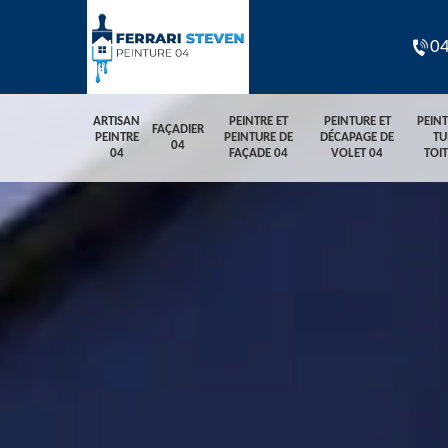
04
ARTISAN
PEINTRE ET
PEINTURE ET
PEIN
FAÇADIER
PEINTRE
PEINTURE DE
DÉCAPAGE DE
TU
04
04
FAÇADE 04
VOLET 04
TOI