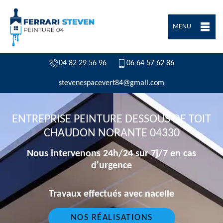
MENU
04 82 29 56 96
06 64 57 62 86
stevenespacevert84@gmail.com
ENTREPRISE PEINTURE DESSOUS DE TOIT
CHAUDON NORANTE 04330
Nous intervenons 24h/24 sur 7j/7 en cas
d'urgence
Travaux effectués avec nacelle
NOS RÉALISATIONS