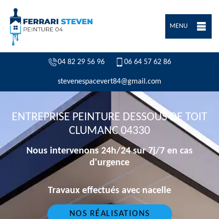
MENU
04 82 29 56 96
06 64 57 62 86
stevenespacevert84@gmail.com
ENTREPRISE PEINTURE DESSOUS DE TOIT
CLUMANC 04330
Nous intervenons 24h/24 sur 7j/7 en cas
d'urgence
Travaux effectués avec nacelle
NOS RÉALISATIONS