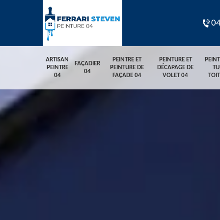
04
ARTISAN
PEINTRE ET
PEINTURE ET
PEIN
FAÇADIER
PEINTRE
PEINTURE DE
DÉCAPAGE DE
TU
04
04
FAÇADE 04
VOLET 04
TOI