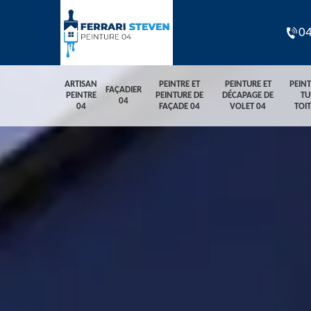
04
ARTISAN
PEINTRE ET
PEINTURE ET
PEIN
FAÇADIER
PEINTRE
PEINTURE DE
DÉCAPAGE DE
TU
04
04
FAÇADE 04
VOLET 04
TOI