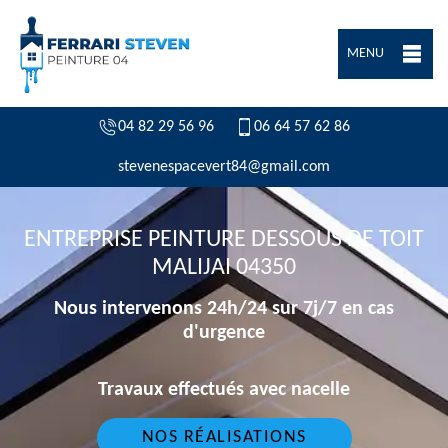
MENU
04 82 29 56 96
06 64 57 62 86
stevenespacevert84@gmail.com
ENTREPRISE PEINTURE DESSOUS DE TOIT
MALIJAI 04350
Nous intervenons 24h/24 sur 7j/7 en cas
d'urgence
Travaux effectués avec nacelle
NOS RÉALISATIONS