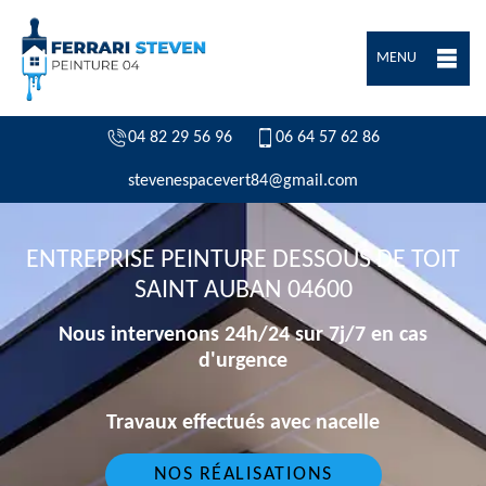
MENU
04 82 29 56 96
06 64 57 62 86
stevenespacevert84@gmail.com
ENTREPRISE PEINTURE DESSOUS DE TOIT
SAINT AUBAN 04600
Nous intervenons 24h/24 sur 7j/7 en cas
d'urgence
Travaux effectués avec nacelle
NOS RÉALISATIONS