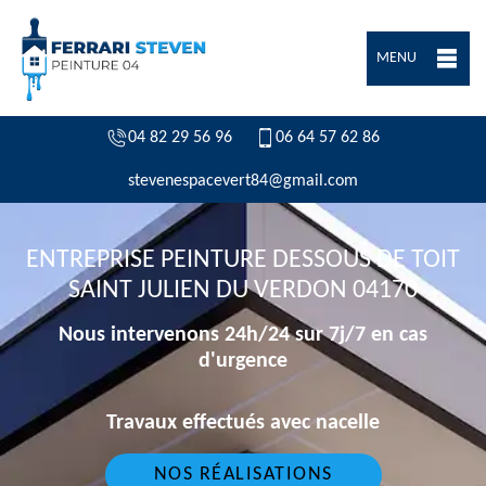
MENU
04 82 29 56 96
06 64 57 62 86
stevenespacevert84@gmail.com
ENTREPRISE PEINTURE DESSOUS DE TOIT
SAINT JULIEN DU VERDON 04170
Nous intervenons 24h/24 sur 7j/7 en cas
d'urgence
Travaux effectués avec nacelle
NOS RÉALISATIONS