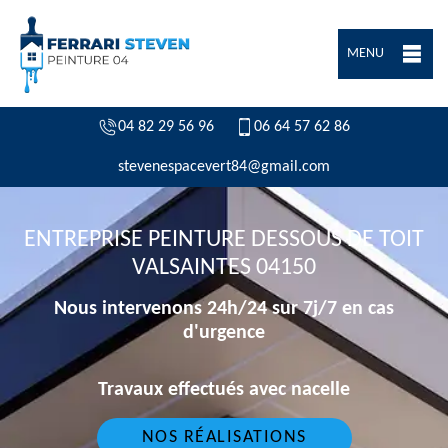
MENU
04 82 29 56 96
06 64 57 62 86
stevenespacevert84@gmail.com
ENTREPRISE PEINTURE DESSOUS DE TOIT
VALSAINTES 04150
Nous intervenons 24h/24 sur 7j/7 en cas
d'urgence
Travaux effectués avec nacelle
NOS RÉALISATIONS