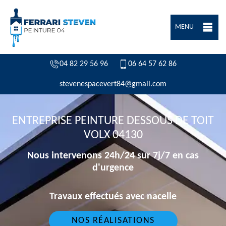
MENU
04 82 29 56 96
06 64 57 62 86
stevenespacevert84@gmail.com
ENTREPRISE PEINTURE DESSOUS DE TOIT
VOLX 04130
Nous intervenons 24h/24 sur 7j/7 en cas
d'urgence
Travaux effectués avec nacelle
NOS RÉALISATIONS