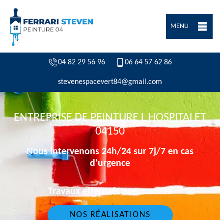
MENU
04 82 29 56 96
06 64 57 62 86
stevenespacevert84@gmail.com
ENTREPRISE DE PEINTURE L HOSPITALET
04150
Nous intervenons 24h/24 sur 7j/7 en cas
d'urgence
Travaux effectués avec nacelle
NOS RÉALISATIONS